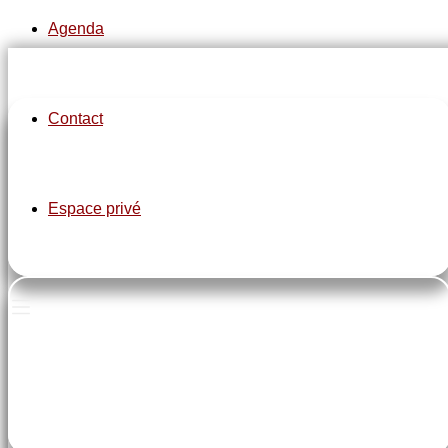
Agenda
Contact
pe-7s-clock
Espace privé
Les lundis de 18h à 20h
pe-7s-home
Salle tournesol