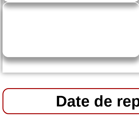
pe-7s-ticket
55€ par trimestre
Date de rep