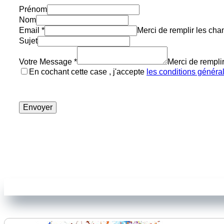
Prénom
Nom
Email
*
Merci de remplir les c
Sujet
Votre Message
*
Merci de rempl
En cochant cette case , j'accepte
les conditions général
Envoyer