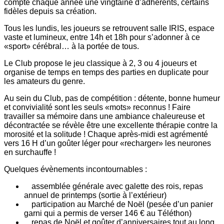
compte chaque année une vingtaine d’adhérents, certains
fidèles depuis sa création.
Tous les lundis, les joueurs se retrouvent salle IRIS, espace
vaste et lumineux, entre 14h et 18h pour s’adonner à ce
«sport» cérébral… à la portée de tous.
Le Club propose le jeu classique à 2, 3 ou 4 joueurs et
organise de temps en temps des parties en duplicate pour
les amateurs du genre.
Au sein du Club, pas de compétition : détente, bonne humeur
et convivialité sont les seuls «mots» reconnus ! Faire
travailler sa mémoire dans une ambiance chaleureuse et
décontractée se révèle être une excellente thérapie contre la
morosité et la solitude ! Chaque après-midi est agrémenté
vers 16 H d’un goûter léger pour «recharger» les neurones
en surchauffe !
Quelques évènements incontournables :
assemblée générale avec galette des rois, repas
annuel de printemps (sortie à l’extérieur)
participation au Marché de Noël (pesée d’un panier
garni qui a permis de verser 146 € au Téléthon)
repas de Noël et goûter d’anniversaires tout au long