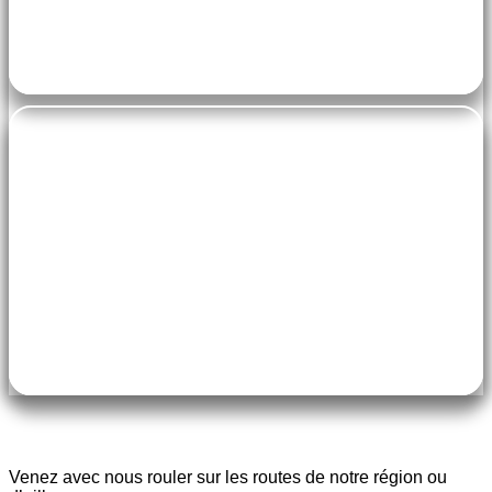
Rendez-vous devant la mairie de Varois et Chaignot à
13h00 ou 13h30 suivant le circuit
pe-7s-ticket
57,00 € (licence FFVELO petit braquet et assurance)
107,00 € (licence FFVELO grand braquet et assurance)
Gratuit pour tout nouveau licencié ou pour tout licencié ayant
eu une interruption de licence d'au moins 3 ans
Venez avec nous rouler sur les routes de notre région ou