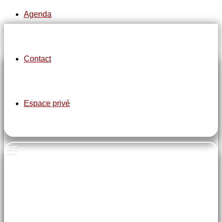
Agenda
Contact
pe-7s-clock
Espace privé
Sortie club le second jeudi de chaque mois
pe-7s-home