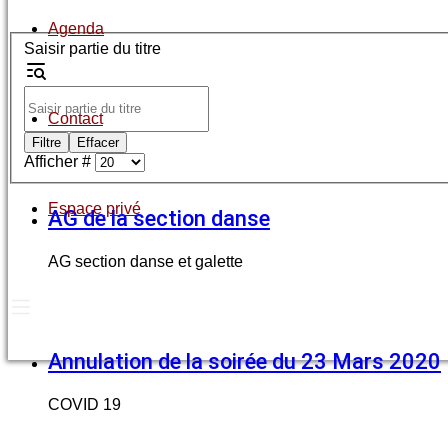
Agenda
Saisir partie du titre
Contact
Filtre
Effacer
Afficher #
Espace privé
AG de la section danse
AG section danse et galette
Annulation de la soirée du 23 Mars 2020
COVID 19