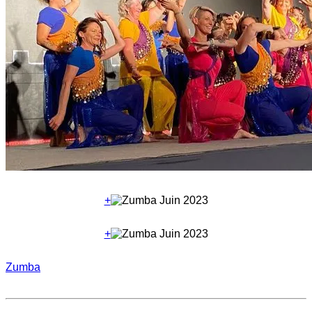
+
+
Zumba