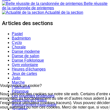
Belle réussite
de la randonnée de printemps
Actualité de la section
Articles des sections
Pastel
Badminton
Cyclo
Chorale
Danse moderne
Danse de salon
Danse Folklorique
Gym volontaire
Heures d'échanges
Jeux de cartes
Judo
Marche
Voulez-vous un cookie?
Patchwork
Pétanque
Nous utilisons des cookies sur notre site web. Certains d’entre 
Les poulettes brodeuses
essentiels au fonctionnement du site et d’autres nous aident à a
Stretching et Pilates
l’expérience utilisateur (cookies traceurs). Vous pouvez décid
Renforcement musculaire
vous autorisez ou non ces cookies. Merci de noter que, si vous 
Scrabble