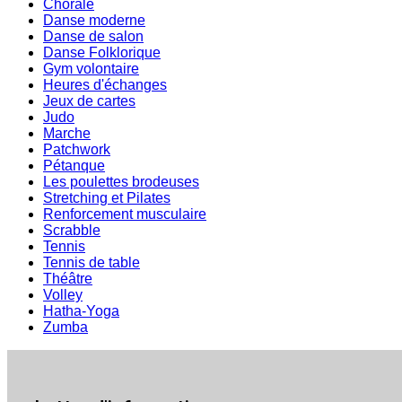
Chorale
Danse moderne
Danse de salon
Danse Folklorique
Gym volontaire
Heures d'échanges
Jeux de cartes
Judo
Marche
Patchwork
Pétanque
Les poulettes brodeuses
Stretching et Pilates
Renforcement musculaire
Scrabble
Tennis
Tennis de table
Théâtre
Volley
Hatha-Yoga
Zumba