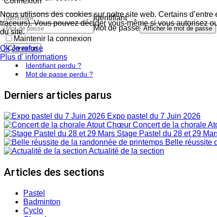
Connexion
Nous utilisons des cookies sur notre site web. Certains d’entre 
Identifiant
traceurs). Vous pouvez décider vous-même si vous autorisez ou n
Mot de passe
Afficher le mot de passe
du site.
Maintenir la connexion
Ok
Je refuse
Connexion
Plus d' informations
Identifiant perdu ?
Mot de passe perdu ?
Derniers articles parus
Expo pastel du 7 Juin 2026
Concert de la chorale A
Stage Pastel du 28 et 29 Mar
Belle réussite 
Actualité de la section
Articles des sections
Pastel
Badminton
Cyclo