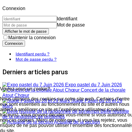
Connexion
Identifiant
Mot de passe
Afficher le mot de passe
Maintenir la connexion
Connexion
Identifiant perdu ?
Mot de passe perdu ?
Derniers articles parus
Expo pastel du 7 Juin 2026
Voulez-vous un cookie?
Concert de la chorale
Atout Chœur
Nous utilisons des cookies sur notre site web. Certains d’entre
Stage Pastel du 28 et 29
eux sont essentiels au fonctionnement du site et d’autres nous
Mars
aident à améliorer ce site et l’expérience utilisateur (cookies
Belle réussite
traceurs). Vous pouvez décider vous-même si vous autorisez o
de la randonnée de printemps
non ces cookies. Merci de noter que, si vous les rejetez, vous
Actualité de la section
risquez de ne pas pouvoir utiliser l’ensemble des fonctionnalité
du site.