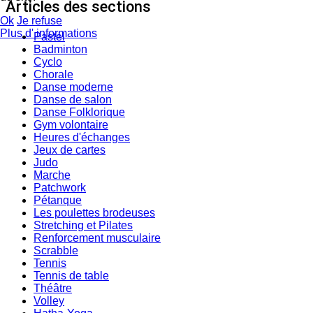
Articles des sections
Ok
Je refuse
Plus d' informations
Pastel
Badminton
Cyclo
Chorale
Danse moderne
Danse de salon
Danse Folklorique
Gym volontaire
Heures d'échanges
Jeux de cartes
Judo
Marche
Patchwork
Pétanque
Les poulettes brodeuses
Stretching et Pilates
Renforcement musculaire
Scrabble
Tennis
Tennis de table
Théâtre
Volley