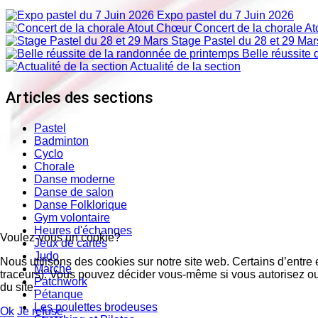
Expo pastel du 7 Juin 2026
Concert de la chorale A
Stage Pastel du 28 et 29 Mar
Belle réussite 
Actualité de la section
Articles des sections
Pastel
Badminton
Cyclo
Chorale
Danse moderne
Danse de salon
Danse Folklorique
Gym volontaire
Heures d'échanges
Voulez-vous un cookie?
Jeux de cartes
Judo
Nous utilisons des cookies sur notre site web. Certains d’entre 
Marche
traceurs). Vous pouvez décider vous-même si vous autorisez ou n
Patchwork
du site.
Pétanque
Les poulettes brodeuses
Ok
Je refuse