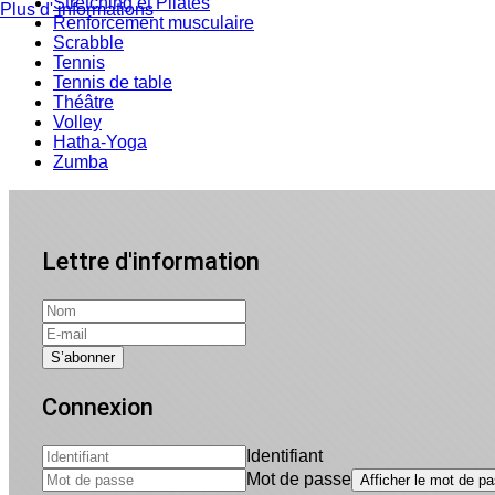
Stretching et Pilates
Plus d' informations
Renforcement musculaire
Scrabble
Tennis
Tennis de table
Théâtre
Volley
Hatha-Yoga
Zumba
Lettre d'information
Connexion
Identifiant
Mot de passe
Afficher le mot de p