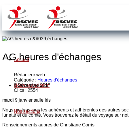
AG heures d'échanges
Accueil
Rédacteur web
Catégorie :
Heures d'échanges
6 Décembre 2017
Notre association
Clics : 2554
mardi 9 janvier salle Iris
Nous invitons tous les adhérents et adhérentes des autres sec
Nos sections
lunette et du comté. Vous trouverez le détail du voyage sur notr
Renseignements auprès de Christiane Gorris