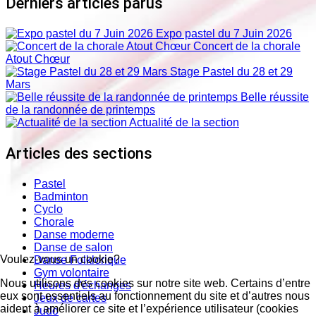
Derniers articles parus
Expo pastel du 7 Juin 2026
Concert de la chorale
Atout Chœur
Stage Pastel du 28 et 29
Mars
Belle réussite
de la randonnée de printemps
Actualité de la section
Articles des sections
Pastel
Badminton
Cyclo
Chorale
Danse moderne
Danse de salon
Voulez-vous un cookie?
Danse Folklorique
Gym volontaire
Nous utilisons des cookies sur notre site web. Certains d’entre
Heures d'échanges
eux sont essentiels au fonctionnement du site et d’autres nous
Jeux de cartes
aident à améliorer ce site et l’expérience utilisateur (cookies
Judo