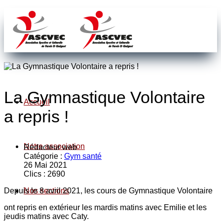
La Gymnastique Volontaire
Accueil
a repris !
Notre association
Rédacteur web
Catégorie :
Gym santé
26 Mai 2021
Clics : 2690
Depuis le 8 avril 2021, les cours de Gymnastique Volontaire
Nos sections
ont repris en extérieur les mardis matins avec Emilie et les
jeudis matins avec Caty.