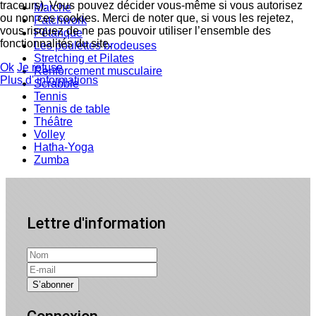
traceurs). Vous pouvez décider vous-même si vous autorisez
Marche
ou non ces cookies. Merci de noter que, si vous les rejetez,
Patchwork
vous risquez de ne pas pouvoir utiliser l’ensemble des
Pétanque
fonctionnalités du site.
Les poulettes brodeuses
Stretching et Pilates
Ok
Je refuse
Renforcement musculaire
Plus d' informations
Scrabble
Tennis
Tennis de table
Théâtre
Volley
Hatha-Yoga
Zumba
Lettre d'information