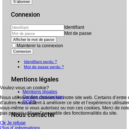
Connexion
Identifiant
Mot de passe
Afficher le mot de passe
Maintenir la connexion
Connexion
Identifiant perdu ?
Mot de passe perdu ?
Mentions légales
Voulez-vous un cookie?
Mentions légales
Gestion des cookies
Nous utilisons des cookies sur notre site web. Certains d’entre 
RGPD
d’autres nous aident à améliorer ce site et l’expérience utilisa
vous-même si vous autorisez ou non ces cookies. Merci de noter
pas pouvoir utiliser l’ensemble des fonctionnalités du site.
Nous contacter
Ok
Je refuse
Plus d' informations