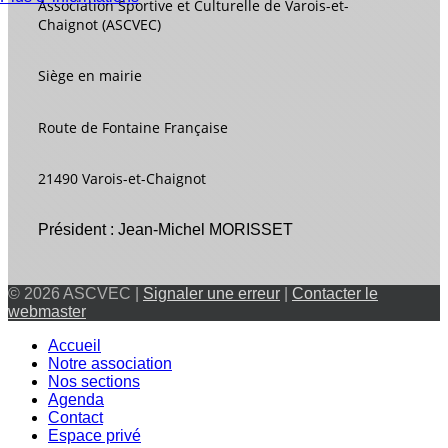
Association Sportive et Culturelle de Varois-et-
Chaignot (ASCVEC)
Siège en mairie
Route de Fontaine Française
21490 Varois-et-Chaignot
Président : Jean-Michel MORISSET
© 2026 ASCVEC |
Signaler une erreur
|
Contacter le
webmaster
Accueil
Notre association
Nos sections
Agenda
Contact
Espace privé